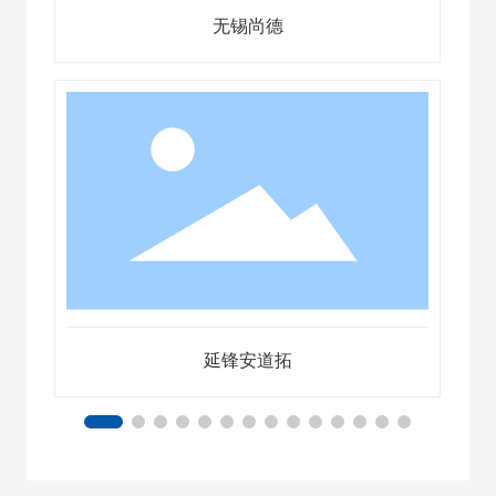
无锡尚德
延锋安道拓