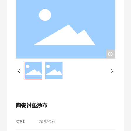
+
陶瓷衬垫涂布
类别:
精密涂布