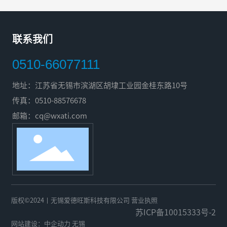
联系我们
0510-66077111
地址：江苏省无锡市滨湖区胡埭工业园金桂东路10号
传真：0510-88576678
邮箱：
cq@wxati.com
版权©2024丨无锡爱德旺斯科技有限公司
营业执照
苏ICP备10015333号-2
网站建设：
中企动力
无锡