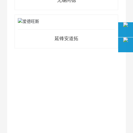
无锡尚德
延锋安道拓